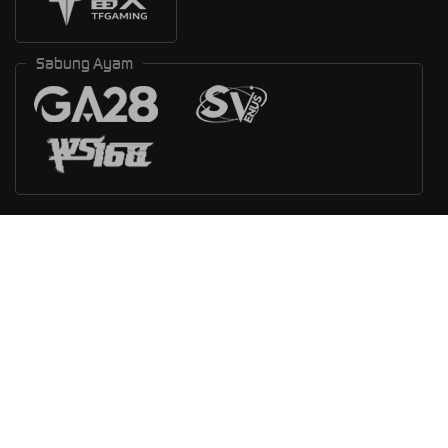
Sabung Ayam