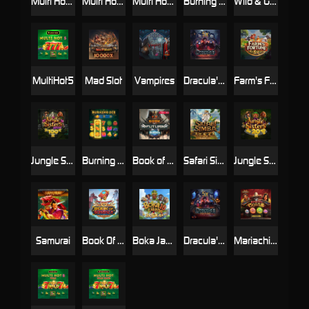
Multi Hot 10
Multi Hot 20
Multi Hot 40
Burning Ice 40
Wild & Gods
MultiHot5
Mad Slot
Vampires
Dracula's Fortune
Farm's Fortune
Jungle Sisters Deluxe
Burning Ice
Book of Futuria
Safari Simba
Jungle Sisters
Samurai
Book Of Bonanza
Boka Jamba 10
Dracula's Fortune Halloween Edition
Mariachi Coins