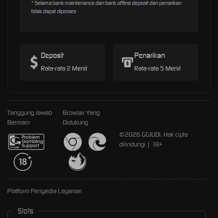
* Selama bank maintenance dan bank offline deposit dan penarikan
tidak dapat diproses
Deposit
Penarikan
Rata-rata 2 Menit
Rata-rata 5 Menit
Tanggung Jawab
Browser Yang
Bermain
Didukung
©2026 GGJUDI. Hak cipta
dilindungi | 18+
Platform Penyedia Layanan
Slots