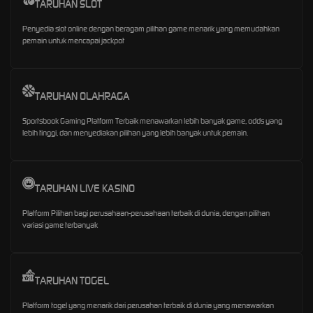
TARUHAN SLOT
Penyedia slot online dengan beragam pilihan game menarik yang memudahkan
pemain untuk mencapai jackpot
TARUHAN OLAHRAGA
Sportsbook Gaming Platform Terbaik menawarkan lebih banyak game, odds yang
lebih tinggi, dan menyediakan pilihan yang lebih banyak untuk pemain.
TARUHAN LIVE KASINO
Platform Pilihan bagi perusahaan-perusahaan terbaik di dunia, dengan pilihan
variasi game terbanyak
TARUHAN TOGEL
Platform togel yang menarik dari perusahan terbaik di dunia yang menawarkan