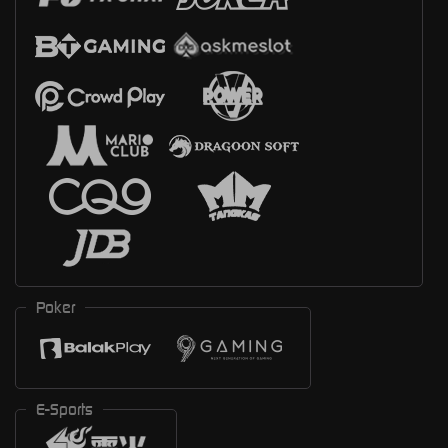
Poker
E-Sports