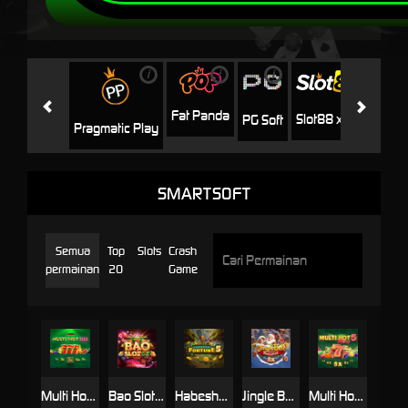
i
i
i
i
i
Facha
Fat Panda
Slot88 x PP
PG Soft
Pragmatic Play
SMARTSOFT
Semua
Top
Slots
Crash
permainan
20
Game
Multi Hot 100
Bao Slot 5X
Habesha Fortune 5
Jingle Bell Bonanza
Multi Hot 5 Deluxe