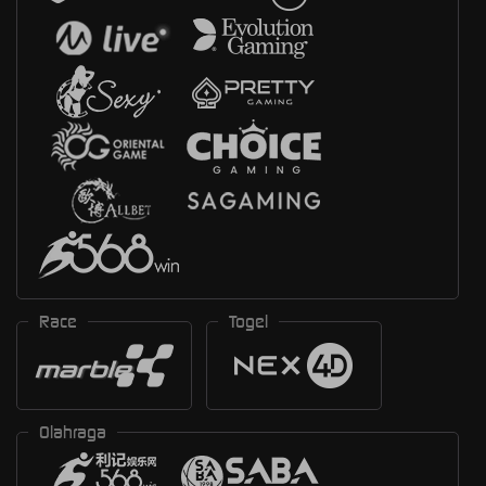
Race
Togel
Olahraga