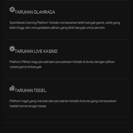
TARUHAN OLAHRAGA
Sportsbook Gaming Platform Terbaik menawarkan lebih banyak game, odds yang
lebih tinggi, dan menyediakan pilihan yang lebih banyak untuk pemain.
TARUHAN LIVE KASINO
Platform Pilihan bagi perusahaan-perusahaan terbaik di dunia, dengan pilihan
variasi game terbanyak
TARUHAN TOGEL
Platform togel yang menarik dari perusahan terbaik di dunia yang menawarkan
hadiah kemenangan besar