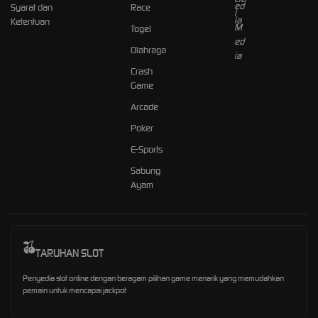
Syarat dan
Race
Ketentuan
Togel
Olahraga
Crash
Game
Arcade
Poker
E-Sports
Sabung
Ayam
TARUHAN SLOT
Penyedia slot online dengan beragam pilihan game menarik yang memudahkan
pemain untuk mencapai jackpot