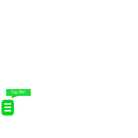
Tap Me!