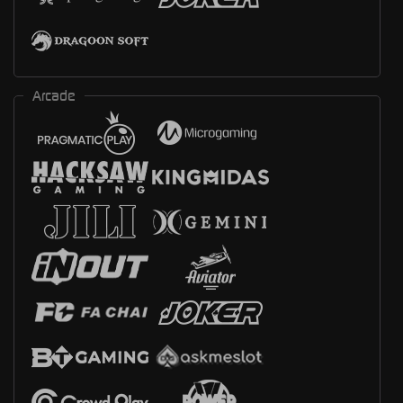
Arcade