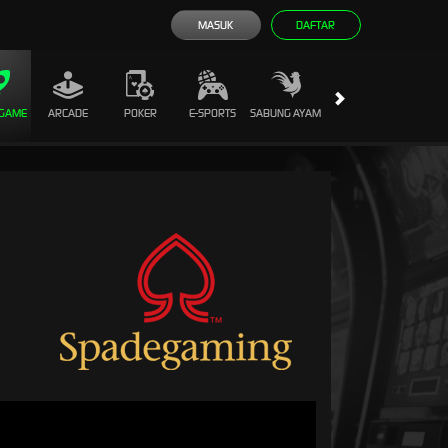
MASUK
DAFTAR
 GAME
ARCADE
POKER
E-SPORTS
SABUNG AYAM
PROMOSI