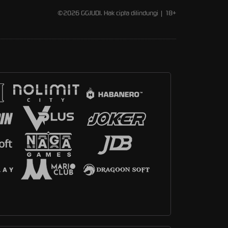
©2026 GGJUDI. Hak cipta dilindungi | 18+