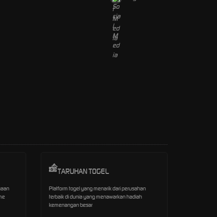
TARUHAN TOGEL
haan
Platform togel yang menarik dari perusahan
ame
terbaik di dunia yang menawarkan hadiah
kemenangan besar