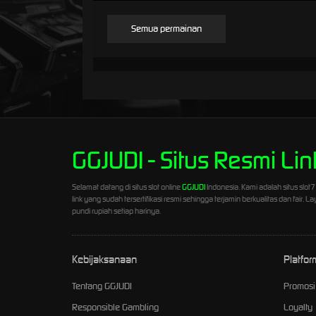
Semua permainan
GGJUDI - Situs Resmi Lin
Selamat datang di situs slot online
GGJUDI
Indonesia. Kami adalah situs slot7
link yang sudah tersertifikasi resmi sehingga terjamin berkualitas dan 
pundi rupiah setiap harinya.
Kebijaksanaan
Platfor
Tentang GGJUDI
Promosi
Responsible Gambling
Loyalty