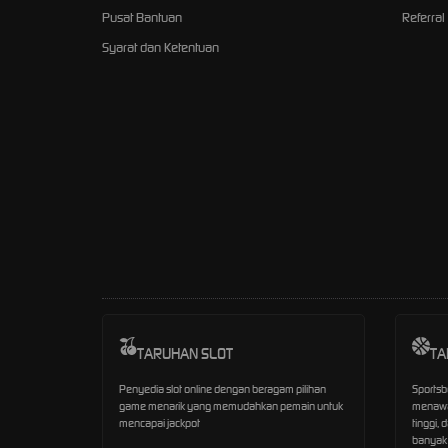
Pusat Bantuan
Referral
Syarat dan Ketentuan
TARUHAN SLOT
TA
Penyedia slot online dengan beragam pilihan
Sportsb
game menarik yang memudahkan pemain untuk
menawar
mencapai jackpot
tinggi,
banyak 