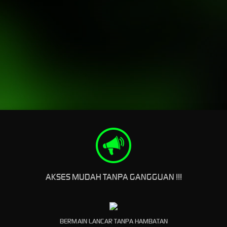
AKSES MUDAH TANPA GANGGUAN !!!
BERMAIN LANCAR TANPA HAMBATAN