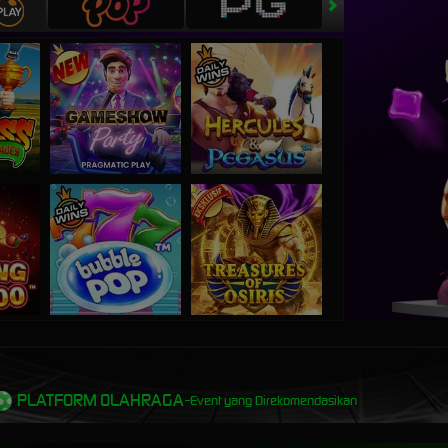
PLATFORM OLAHRAGA-
Event yang Direkomendasikan