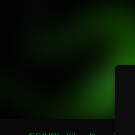
Scatter
d***p
IDR
2,228,480.00
Gates of Olympus Super
Scatter
an****a
IDR
2,081,100.00
Sugar Rush 1000
sanj****5
IDR
1,859,600.00
Sugar Rush 1000
semla****a
IDR
1,830,060.00
Mahjong Wins 2
luffy****7
IDR
1,821,180.00
Rujak Bonanza 1000