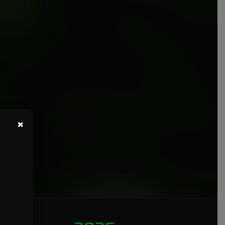
×
Pindai kode
untuk Und
Android A