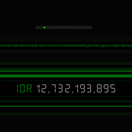
 tidak akan tersedia. Kami memohon maaf atas ketidaknyamanan yang mungkin ditimbulkan.
IDR
12,732,193,895