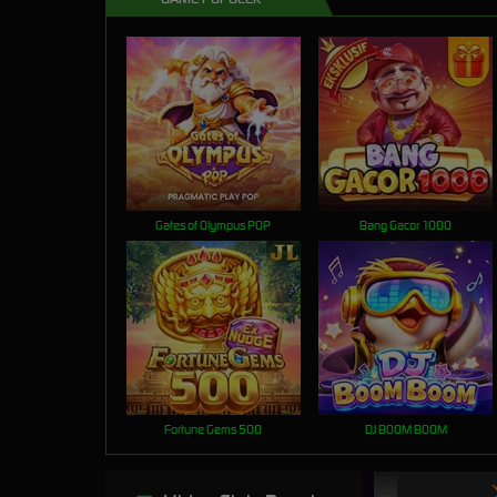
Gates of Olympus POP
Bang Gacor 1000
Fortune Gems 500
DJ BOOM BOOM