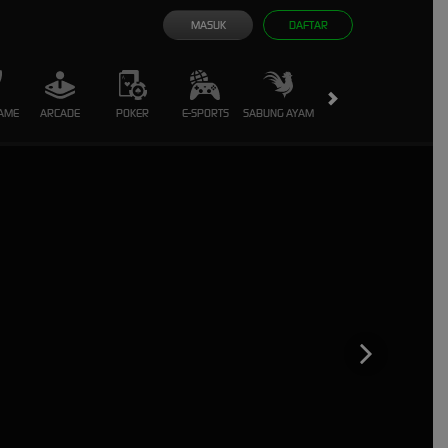
MASUK
DAFTAR
GAME
ARCADE
POKER
E-SPORTS
SABUNG AYAM
PROMOSI