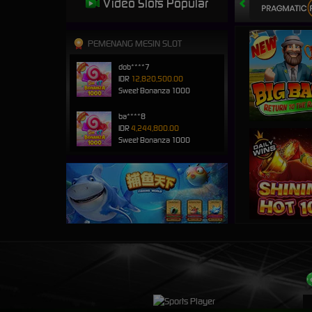
Video Slots Popular
PEMENANG MESIN SLOT
dob****7
IDR
12,820,500.00
Sweet Bonanza 1000
ba****8
IDR
4,244,800.00
Sweet Bonanza 1000
t****9
IDR
3,828,750.00
Gates of Olympus 1000
pastig****1
IDR
3,204,000.00
Gates of Olympus Super
Scatter
pastig****1
IDR
2,597,000.00
Gates of Olympus Super