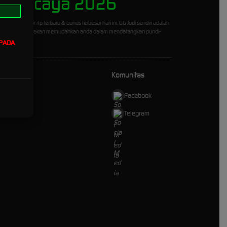
a Terpercaya 2026
engan fitur rtp terbaru & bonus terbesar hari ini. GG Judi sendiri adalah
ber GGJUDI, dijamin akan memudahkan anda dalam mendatangkan pundi-
 PADA
kungan
Komunitas
GGJUDI
Facebook
Telegram