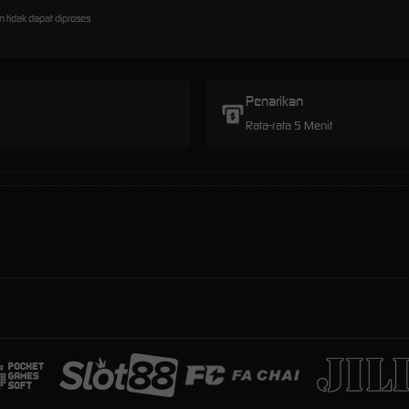
 tidak dapat diproses
Penarikan
Rata-rata 5 Menit