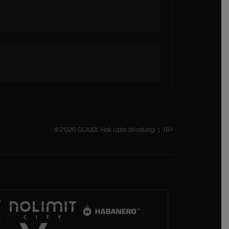
©2026 GGJUDI. Hak cipta dilindungi | 18+