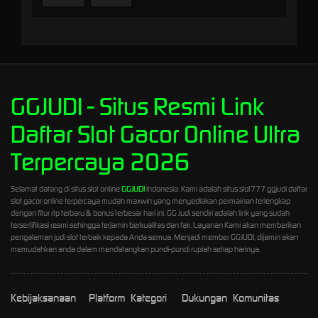
GGJUDI - Situs Resmi Link
Daftar Slot Gacor Online Ultra
Terpercaya 2026
Selamat datang di situs slot online
GGJUDI
Indonesia. Kami adalah situs slot777 ggjudi daftar
slot gacor online terpercaya mudah maxwin yang menyediakan permainan terlengkap
dengan fitur rtp terbaru & bonus terbesar hari ini. GG Judi sendiri adalah link yang sudah
tersertifikasi resmi sehingga terjamin berkualitas dan fair. Layanan Kami akan memberikan
pengalaman judi slot terbaik kepada Anda semua. Menjadi member GGJUDI, dijamin akan
memudahkan anda dalam mendatangkan pundi-pundi rupiah setiap harinya.
Kebijaksanaan
Platform
Kategori
Dukungan
Komunitas