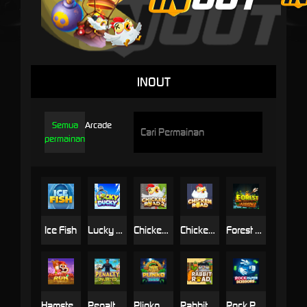
INOUT
Semua
Arcade
permainan
Ice Fish
Lucky Ducky
Chicken Road 2.0
Chicken Road
Forest Arrow
Hamster Run
Penalty Unlimited
Plinko Aztec
Rabbit Road
Rock Paper Scissors