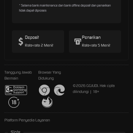
* Selama bank maintenance dan bank offline deposit dan penarikan
tidak dapat diproses
Deposit
Penarikan
Rata-rata 2 Menit
Rata-rata 5 Menit
Tanggung Jawab
Browser Yang
Bermain
Didukung
©2026 GGJUDI. Hak cipta
dilindungi | 18+
Platform Penyedia Layanan
Slots