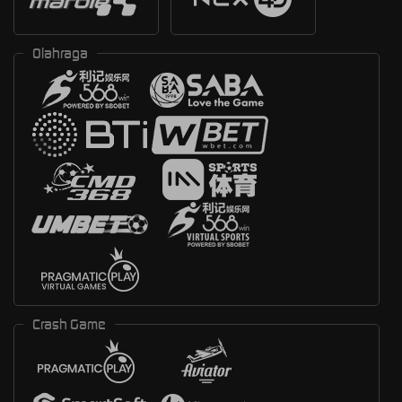
Olahraga
Crash Game